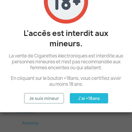
Innokin
Joyetech
Smoktech
L'accès est interdit aux
Vaporesso
mineurs.
Voopoo
La vente de Cigarettes électroniques est interdite aux
Accessoires
personnes mineures et n'est pas recommandée aux
femmes enceintes ou qui allaitent.
Vitres & Cartouches
En cliquant sur le bouton +18ans, vous certifiez avoir
Chargeurs & Accus
au moins 18 ans.
Autres Accessoires
Je suis mineur
J'ai +18ans
E-liquides
Marques
Airomia