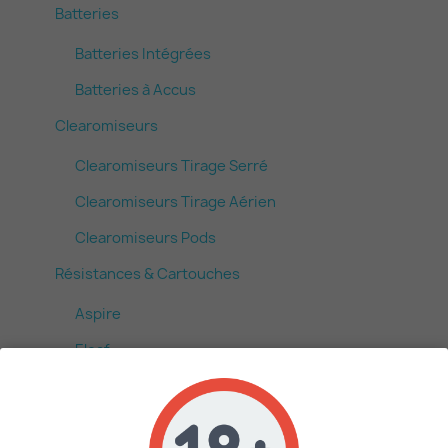
Batteries
Batteries Intégrées
Batteries à Accus
Clearomiseurs
Clearomiseurs Tirage Serré
Clearomiseurs Tirage Aérien
Clearomiseurs Pods
Résistances & Cartouches
Aspire
Eleaf
Fumytech
Geek Vape