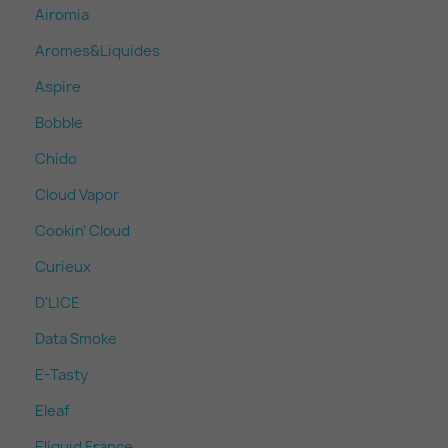
Airomia
Aromes&Liquides
Aspire
Bobble
Chido
Cloud Vapor
Cookin' Cloud
Curieux
D'LICE
Data Smoke
E-Tasty
Eleaf
Eliquid France