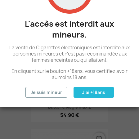
59,90 €
L'accès est interdit aux
RUPTURE DE STOCK
favorite_border
mineurs.
La vente de Cigarettes électroniques est interdite aux
personnes mineures et n'est pas recommandée aux
femmes enceintes ou qui allaitent.
En cliquant sur le bouton +18ans, vous certifiez avoir
au moins 18 ans.
Je suis mineur
J'ai +18ans
Batterie Aegis Max 2
54,90 €