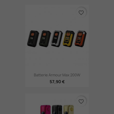
favorite_border
Batterie Armour Max 200W
57,90 €
favorite_border