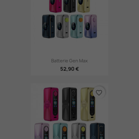
Batterie Gen Max
52,90 €
favorite_border