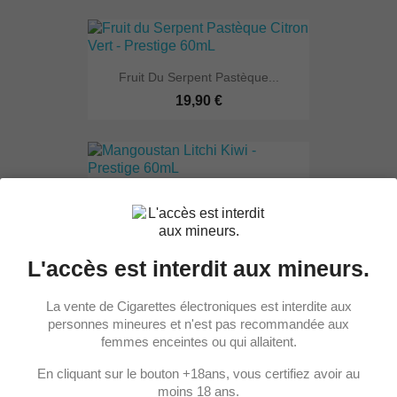
Fruit Du Serpent Pastèque...
19,90 €
Mangoustan Litchi Kiwi -...
19,90 €
L'accès est interdit aux mineurs.
La vente de Cigarettes électroniques est interdite aux
Barbe À Papa Fruit Du...
personnes mineures et n'est pas recommandée aux
femmes enceintes ou qui allaitent.
19,90 €
En cliquant sur le bouton +18ans, vous certifiez avoir au
moins 18 ans.