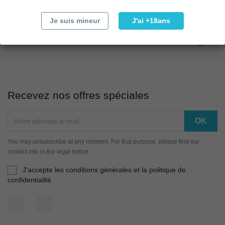
Affichage 1-3 de 3 article(s)
Je suis mineur
J'ai +18ans

Retour en haut
Recevez nos offres spéciales
You may unsubscribe at any moment. For that purpose, please find our
contact info in the legal notice.
J'accepte les conditions générales et la politique de
confidentialité
Facebook
Instagram