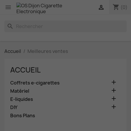
shopping_cart


(0)
search
Accueil
Meilleures ventes
ACCUEIL

Coffrets e-cigarettes

Matériel

E-liquides

DIY
Bons Plans