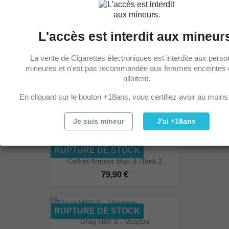
Coffret Armour GS
L'accès est interdit aux mineur
43,90 €
La vente de Cigarettes électroniques est interdite aux pers
mineures et n'est pas recommandée aux femmes enceintes 
allaitent.
RUPTURE DE STOCK
En cliquant sur le bouton +18ans, vous certifiez avoir au moins
Coffret Aegis Max 2 & Zeus...
79,90 €
Je suis mineur
J'ai +18ans
RUPTURE DE STOCK
Coffret Armour Max & ITank 2
79,90 €
RUPTURE DE STOCK
Drag H80 S - Voopoo