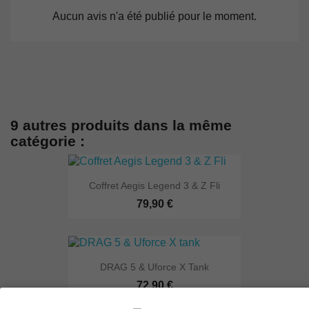
Aucun avis n'a été publié pour le moment.
9 autres produits dans la même
catégorie :
Coffret Aegis Legend 3 & Z Fli
79,90 €
DRAG 5 & Uforce X Tank
72,90 €