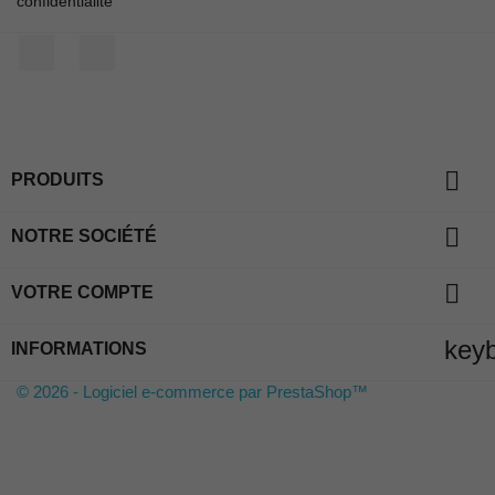
confidentialité
Facebook
Instagram

PRODUITS

NOTRE SOCIÉTÉ

VOTRE COMPTE
key
INFORMATIONS
© 2026 - Logiciel e-commerce par PrestaShop™