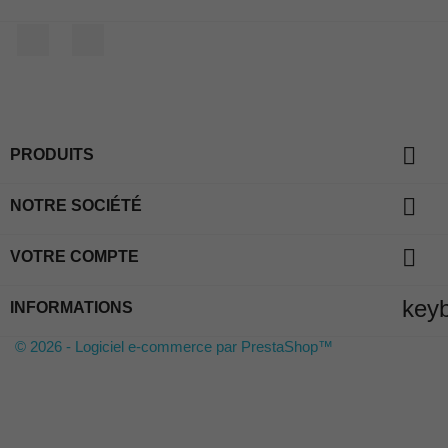
Facebook
Instagram

PRODUITS

NOTRE SOCIÉTÉ

VOTRE COMPTE
key
INFORMATIONS
© 2026 - Logiciel e-commerce par PrestaShop™