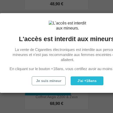
48,90 €
RUPTURE DE STOCK
Coffret Aegis Max 2 & Zeus...
L'accès est interdit aux mineur
79,90 €
La vente de Cigarettes électroniques est interdite aux pers
mineures et n'est pas recommandée aux femmes enceintes 
RUPTURE DE STOCK
allaitent.
Coffret CoolFire Z60 &...
En cliquant sur le bouton +18ans, vous certifiez avoir au moins
64,90 €
Je suis mineur
J'ai +18ans
RUPTURE DE STOCK
Coffret Aegis Z200 & Zeus
68,90 €